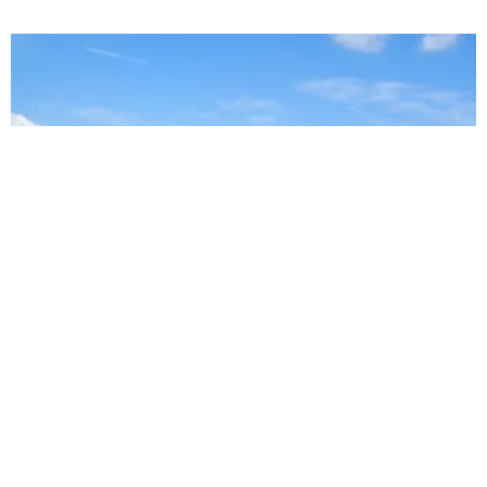
Tenisové kurty
V centru Bedřichova se nachází čtyři tenisové